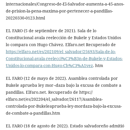
internacionales/Congreso-de-El-Salvador-aumenta-a-45-anos-
de-prision-la-pena-maxima-por-pertenecer-a-pandillas-
20220330-0123.html
EL FARO (5 de septiembre de 2021). Sala de lo
Constitucional avala reelección de Bukele y Estados Unidos
lo compara con Hugo Chávez. Elfaro.net Recuperado de
https://elfaro.net/es/202109/el_salvador/25693/Sala-de-lo-
Constitucional-avala-reelecci%C3%B3n-de-Bukele-y-Estados-
Unidos-lo-compara-con-Hugo-Ch%C3%A1vez
. htm
EL FARO (12 de mayo de 2022). Asamblea controlada por
Bukele aprueba ley mor¬daza bajo la excusa de combate a
pandillas. ElFaro.net. Recuperado de https://
elfaro.net/es/202204/el_salvador/26117/Asamblea-
controlada-por-Bukeleaprueba-ley-mordaza-bajo-la-excusa-
de-combate-a-pandillas.htm
EL FARO (18 de agosto de 2022). Estado salvadoreño admitió