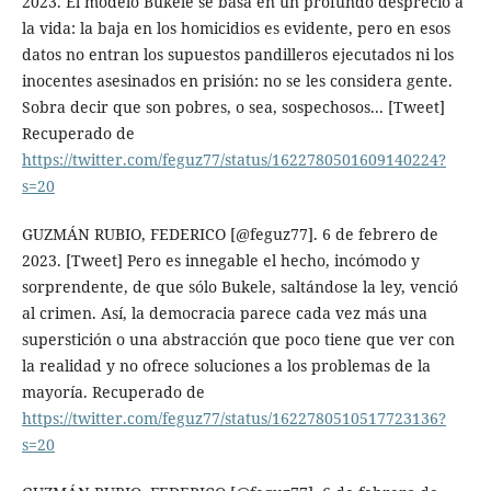
2023. El modelo Bukele se basa en un profundo desprecio a
la vida: la baja en los homicidios es evidente, pero en esos
datos no entran los supuestos pandilleros ejecutados ni los
inocentes asesinados en prisión: no se les considera gente.
Sobra decir que son pobres, o sea, sospechosos... [Tweet]
Recuperado de
https://twitter.com/feguz77/status/1622780501609140224?
s=20
GUZMÁN RUBIO, FEDERICO [@feguz77]. 6 de febrero de
2023. [Tweet] Pero es innegable el hecho, incómodo y
sorprendente, de que sólo Bukele, saltándose la ley, venció
al crimen. Así, la democracia parece cada vez más una
superstición o una abstracción que poco tiene que ver con
la realidad y no ofrece soluciones a los problemas de la
mayoría. Recuperado de
https://twitter.com/feguz77/status/1622780510517723136?
s=20