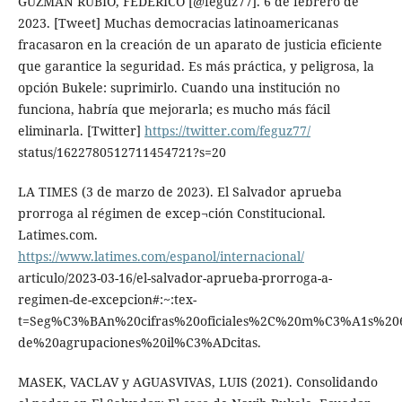
GUZMÁN RUBIO, FEDERICO [@feguz77]. 6 de febrero de
2023. [Tweet] Muchas democracias latinoamericanas
fracasaron en la creación de un aparato de justicia eficiente
que garantice la seguridad. Es más práctica, y peligrosa, la
opción Bukele: suprimirlo. Cuando una institución no
funciona, habría que mejorarla; es mucho más fácil
eliminarla. [Twitter]
https://twitter.com/feguz77/
status/1622780512711454721?s=20
LA TIMES (3 de marzo de 2023). El Salvador aprueba
prorroga al régimen de excep¬ción Constitucional.
Latimes.com.
https://www.latimes.com/espanol/internacional/
articulo/2023-03-16/el-salvador-aprueba-prorroga-a-
regimen-de-excepcion#:~:tex-
t=Seg%C3%BAn%20cifras%20oficiales%2C%20m%C3%A1s%2065
de%20agrupaciones%20il%C3%ADcitas.
MASEK, VACLAV y AGUASVIVAS, LUIS (2021). Consolidando