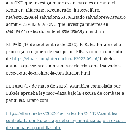
a la ONU que investiga muertes en cárceles durante el
Régimen. Elfaro.net Recuperado: https://elfaro.
net/es/202208/el_salvador/26330/Estado-salvadore%C3%B1o-
admiti%C3%B3-a-la- ONU-que-investiga-muertes-en-
c%C3%A1rceles-durante-el-R%C3%A9gimen.htm
EL PAÍS (16 de septiembre de 2022). El Salvador aprueba
prórroga a régimen de excepción, ElPais.com recuperado
de
https://elpais.com/internacional/2022-09-16/
bukele-
anuncia-que-se-presentara-a-la-reeleccion-en-el-salvador-
pese-a-que-lo-prohibe-la-constitucion.html
EL FARO (17 de mayo de 2023). Asamblea controlada por
Bukele aprueba ley mor¬daza bajo la excusa de combate a
pandillas. Elfaro.com
https://elfaro.net/es/202204/el_salvador/26117/Asamblea-
controlada-por-Bukele-aprueba-ley-mordaza-bajo-la-excusa-
de-combate-a-pandillas.htm