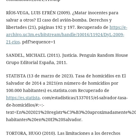
RÍOS-VEGA, LUIS EFRÉN (2009). ¿Matar inocentes para
salvar a otros? El caso del avión-bomba. Derechos y
libertades (21), páginas 192 y 197. Recuperado de
https://e-
archivo.uc3m.es/bitstream/handle/10016/11924/DyL-2009-
21-rios
. pdf?sequence=1
SANDEL, MICHAEL (2011). Justicia. Penguin Random House
Grupo Editorial España, 2011.
STATISTA (13 de marzo de 2023). Tasa de homicidios en El
Salvador de 2014 a 2021(en número de homicidios por
100.000 habitantes) es.statista.com Recuperado de
https://es.statista
. com/estadisticas/1337015/el-salvador-tasa-
de-homicidios/#:~:-
text=En%202021%20registr%C3%B3%20aproximadamente%20
habitantes%20en%20El%20Salvador.
TORTORA, HUGO (2010). Las limitaciones a los derechos