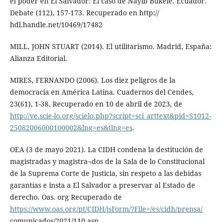
el poder en El Salvador: El caso de Nayib Bukele. Ecuador.
Debate (112), 157-173. Recuperado en http://
hdl.handle.net/10469/17482
MILL, JOHN STUART (2014). El utilitarismo. Madrid, España:
Alianza Editorial.
MIRES, FERNANDO (2006). Los diez peligros de la
democracia en América Latina. Cuadernos del Cendes,
23(61), 1-38. Recuperado en 10 de abril de 2023, de
http://ve.scie-lo.org/scielo.php?script=sci_arttext&pid=S1012-
25082006000100002&lng=es&tlng=es
.
OEA (3 de mayo 2021). La CIDH condena la destitución de
magistradas y magistra¬dos de la Sala de lo Constitucional
de la Suprema Corte de Justicia, sin respeto a las debidas
garantías e insta a El Salvador a preservar al Estado de
derecho. Oas. org Recuperado de
https://www.oas.org/pt/CIDH/jsForm/?File=/es/cidh/prensa/
comunicados/2021/110.asp