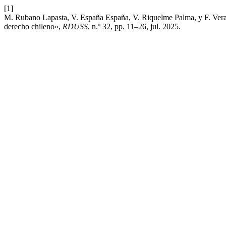
[1]
M. Rubano Lapasta, V. España España, V. Riquelme Palma, y F. Vera Sa
derecho chileno»,
RDUSS
, n.º 32, pp. 11–26, jul. 2025.